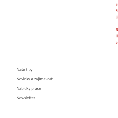
S
S
U
B
H
S
Naše tipy
Novinky a zajímavosti
Nabídky práce
Newsletter