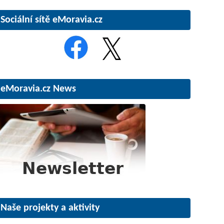
Sociální sítě eMoravia.cz
eMoravia.cz News
Naše projekty a aktivity