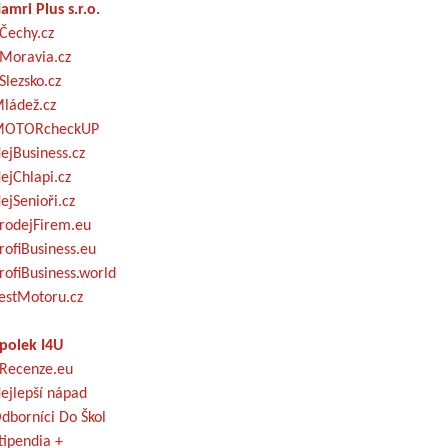
amri Plus s.r.o.
Čechy.cz
Moravia.cz
Slezsko.cz
ládež.cz
OTORcheckUP
ejBusiness.cz
ejChlapi.cz
ejSenioři.cz
rodejFirem.eu
rofiBusiness.eu
rofiBusiness.world
estMotoru.cz
polek I4U
Recenze.eu
ejlepší nápad
dborníci Do Škol
tipendia +