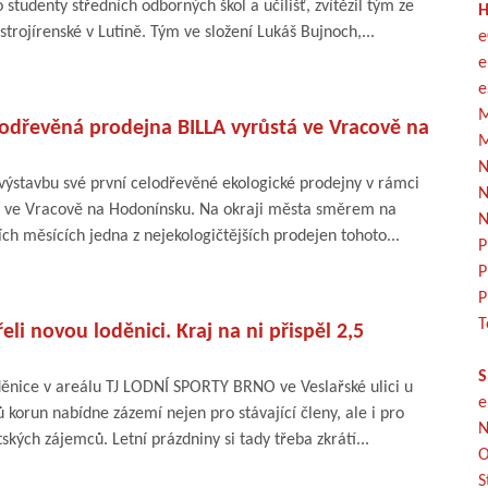
studenty středních odborných škol a učilišť, zvítězil tým ze
H
trojírenské v Lutíně. Tým ve složení Lukáš Bujnoch,...
e
e
e
M
lodřevěná prodejna BILLA vyrůstá ve Vracově na
M
N
 výstavbu své první celodřevěné ekologické prodejny v rámci
N
y ve Vracově na Hodonínsku. Na okraji města směrem na
N
ích měsících jedna z nejekologičtějších prodejen tohoto...
P
P
P
T
eli novou loděnici. Kraj na ni přispěl 2,5
S
ěnice v areálu TJ LODNÍ SPORTY BRNO ve Veslařské ulici u
e
ů korun nabídne zázemí nejen pro stávající členy, ale i pro
N
tských zájemců. Letní prázdniny si tady třeba zkrátí...
O
S