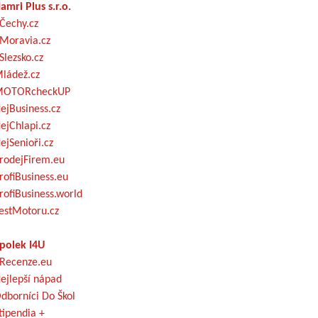
amri Plus s.r.o.
Čechy.cz
Moravia.cz
Slezsko.cz
ládež.cz
OTORcheckUP
ejBusiness.cz
ejChlapi.cz
ejSenioři.cz
rodejFirem.eu
rofiBusiness.eu
rofiBusiness.world
estMotoru.cz
polek I4U
Recenze.eu
ejlepší nápad
dborníci Do Škol
tipendia +