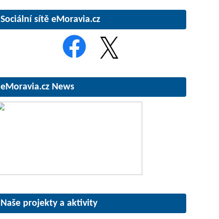
Sociální sítě eMoravia.cz
eMoravia.cz News
Naše projekty a aktivity