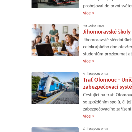
probojoval do první světov
více »
10. ledna 2024
Jihomoravské školy 
Jihomoravské střední škol
celokrajského dne otevřen
studentům prozkoumat atm
více »
9. listopadu 2023
Trať Olomouc - Uni
zabezpečovací syst
Cestující na trati Olomou
se zpožděním spojů, či j
zabezpečovacího zařízení 
více »
6. listopadu 2023