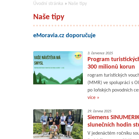
Úvodní stránka
»
Naše tipy
Naše tipy
eMoravia.cz doporučuje
3. července 2025
Program turistickýc
300 milionů korun
rogram turistických vouch
(MMR) ve spolupráci s O
po loňských povodních ces
více »
29. června 2025
Siemens SINUMERIK 
slunečních hodin st
V jedenáctém ročníku so