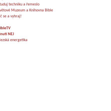
tuduj techniku a řemeslo
větové Muzeum a Knihovna Bible
č se a vyhraj!
ibleTV
nutí NEJ
lezská energetika