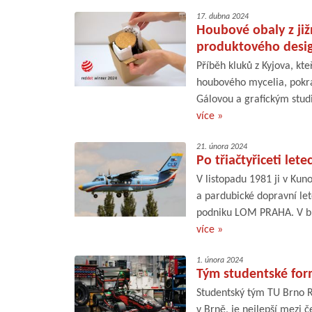
17. dubna 2024
Houbové obaly z již
produktového desi
Příběh kluků z Kyjova, kte
houbového mycelia, pokra
Gálovou a grafickým studi
více »
21. února 2024
Po třiačtyřiceti let
V listopadu 1981 ji v Kuno
a pardubické dopravní let
podniku LOM PRAHA. V bře
více »
1. února 2024
Tým studentské form
Studentský tým TU Brno R
v Brně, je nejlepší mezi 