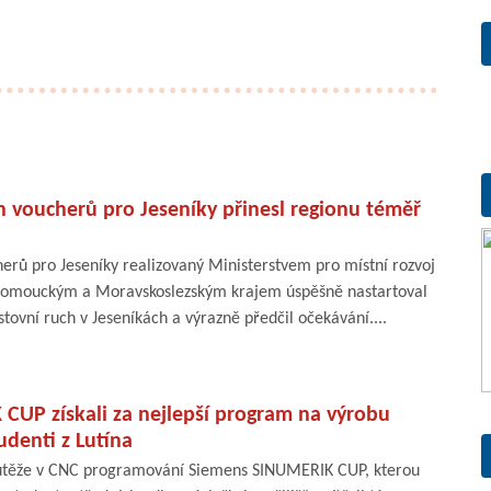
h voucherů pro Jeseníky přinesl regionu téměř
erů pro Jeseníky realizovaný Ministerstvem pro místní rozvoj
lomouckým a Moravskoslezským krajem úspěšně nastartoval
tovní ruch v Jeseníkách a výrazně předčil očekávání....
CUP získali za nejlepší program na výrobu
udenti z Lutína
utěže v CNC programování Siemens SINUMERIK CUP, kterou