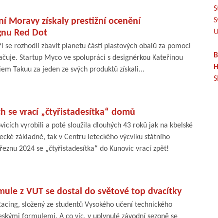
S
ní Moravy získaly prestižní ocenění
S
gnu Red Dot
U
ří se rozhodli zbavit planetu části plastových obalů za pomoci
B
čuje. Startup Myco ve spolupráci s designérkou Kateřinou
H
em Takuu za jeden ze svých produktů získali...
S
ech se vrací „čtyřistadesítka“ domů
vicích vyrobili a poté sloužila dlouhých 43 roků jak na kbelské
ecké základně, tak v Centru leteckého výcviku státního
znu 2024 se „čtyřistadesítka“ do Kunovic vrací zpět!
ule z VUT se dostal do světové top dvacítky
acing, složený ze studentů Vysokého učení technického
českými formulemi. A co víc, v uplynulé závodní sezoně se