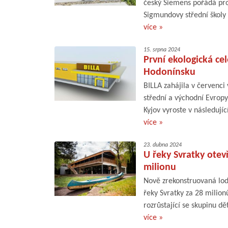
český Siemens pořádá pro 
Sigmundovy střední školy s
více »
15. srpna 2024
První ekologická ce
Hodonínsku
BILLA zahájila v červenci
střední a východní Evrop
Kyjov vyroste v následujíc
více »
23. dubna 2024
U řeky Svratky otevř
milionu
Nově zrekonstruovaná lod
řeky Svratky za 28 milion
rozrůstající se skupinu dě
více »