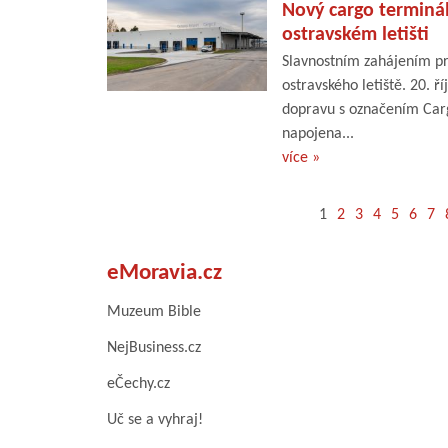
Nový cargo terminál
ostravském letišti
Slavnostním zahájením pr
ostravského letiště. 20. ř
dopravu s označením Carg
napojena...
více »
1
2
3
4
5
6
7
eMoravia.cz
Muzeum Bible
NejBusiness.cz
eČechy.cz
Uč se a vyhraj!