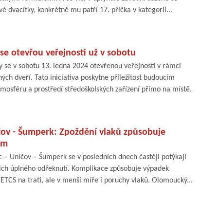
é dvacítky, konkrétně mu patří 17. příčka v kategorii...
se otevřou veřejnosti už v sobotu
y se v sobotu 13. ledna 2024 otevřenou veřejnosti v rámci
ých dveří. Tato iniciativa poskytne příležitost budoucím
osféru a prostředí středoškolských zařízení přímo na místě.
čov - Šumperk: Zpoždění vlaků způsobuje
ém
c – Uničov – Šumperk se v posledních dnech častěji potýkají
ejich úplného odřeknutí. Komplikace způsobuje výpadek
ETCS na trati, ale v menší míře i poruchy vlaků. Olomoucký...