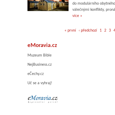
do modulárního obytného s
válečnými konflikty, pron
více »
« první
‹ předchozí
1
2
3
eMoravia.cz
Muzeum Bible
NejBusiness.cz
eČechy.cz
Uč se a vyhraj!