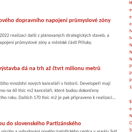
H
e
e
 nového dopravního napojení průmyslové zóny
e
M
 2022 realizaci další z plánovaných strategických staveb, a
M
pojení průmyslové zóny a městské části Příluky.
N
N
N
P
výstavba dá na trh až čtvrt milionu metrů
P
P
šího množství nových kanceláří v historii. Developeři mají
T
ěno na 60 tisíc m2 kanceláří, které budou dokončeny
ího roku. Dalších 170 tisíc m2 je pak připraveno k realizaci...
S
e
N
obu do slovenského Partizánského
O
S
 výroby a vybudování nového logistického centra v areálu Svit