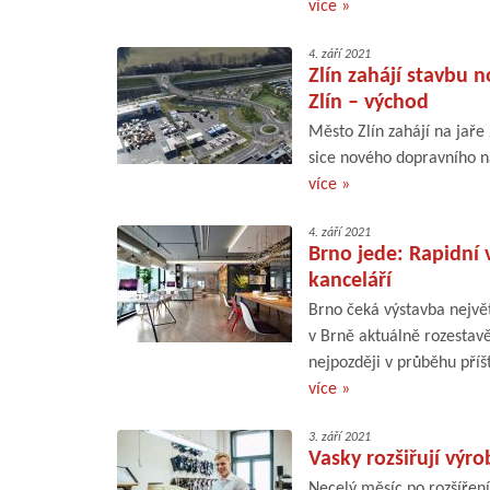
více »
4. září 2021
Zlín zahájí stavbu
Zlín – východ
Město Zlín zahájí na jaře
sice nového dopravního na
více »
4. září 2021
Brno jede: Rapidní 
kanceláří
Brno čeká výstavba největ
v Brně aktuálně rozestav
nejpozději v průběhu příšt
více »
3. září 2021
Vasky rozšiřují výr
Necelý měsíc po rozšíření