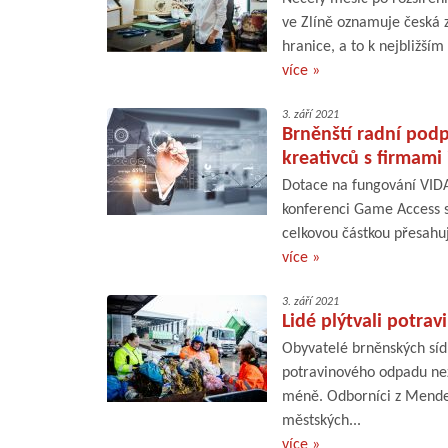
ve Zlíně oznamuje česká 
hranice, a to k nejbližší
více »
3. září 2021
Brněnští radní podp
kreativců s firmami 
Dotace na fungování VIDA!
konferenci Game Access sc
celkovou částkou přesahuj
více »
3. září 2021
Lidé plýtvali potra
Obyvatelé brněnských síd
potravinového odpadu ne
méně. Odborníci z Mendel
městských...
více »