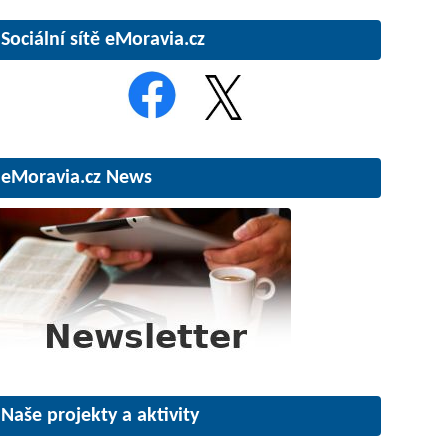
Sociální sítě eMoravia.cz
eMoravia.cz News
Naše projekty a aktivity