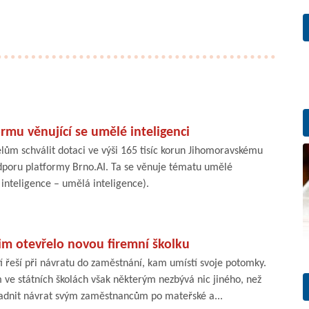
rmu věnující se umělé inteligenci
elům schválit dotaci ve výši 165 tisíc korun Jihomoravskému
poru platformy Brno.AI. Ta se věnuje tématu umělé
al inteligence – umělá inteligence).
im otevřelo novou firemní školku
í řeší při návratu do zaměstnání, kam umístí svoje potomky.
 ve státních školách však některým nezbývá nic jiného, než
adnit návrat svým zaměstnancům po mateřské a...