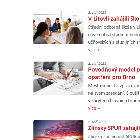
2. září 2021
V Litovli zahájili 
Střední odborná škola v L
nově nabízí studium budou
učňovských a studijních s
více »
2. září 2021
Povodňový model p
opatření pro Brno
Město si nechá zpracovat
na svém zasedání. Slouži
v korytech hlavních brně
více »
2. září 2021
Zlínský SPUR zaháji
Zlínská společnost SPUR a.