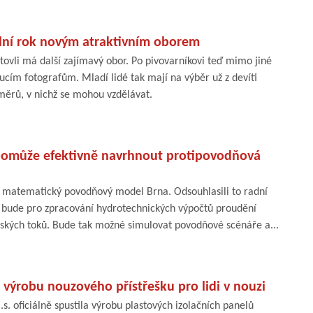
školní rok novým atraktivním oborem
itovli má další zajímavý obor. Po pivovarníkovi teď mimo jiné
cím fotografům. Mladí lidé tak mají na výběr už z devíti
měrů, v nichž se mohou vzdělávat.
omůže efektivně navrhnout protipovodňová
 matematický povodňový model Brna. Odsouhlasili to radní
t bude pro zpracování hydrotechnických výpočtů proudění
nských toků. Bude tak možné simulovat povodňové scénáře a...
l výrobu nouzového přístřešku pro lidi v nouzi
s. oficiálně spustila výrobu plastových izolačních panelů