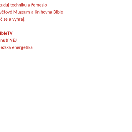
tuduj techniku a řemeslo
větové Muzeum a Knihovna Bible
č se a vyhraj!
ibleTV
nutí NEJ
lezská energetika