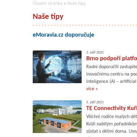
Úvodní stránka
»
Naše tipy
Naše tipy
eMoravia.cz doporučuje
5. září 2021
Brno podpoří platfo
Radní doporučili zastupit
inovačnímu centru na pod
inteligence (AI – artifici
více »
5. září 2021
TE Connectivity Kuř
Všichni rodiče malých dět
Kvůli nabitým pořadníkům
zůstat s dětmi doma. Usn