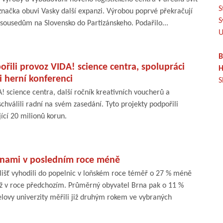
S
značka obuvi Vasky další expanzi. Výrobou poprvé překračují
S
m sousedům na Slovensko do Partizánskeho. Podařilo...
U
B
ořili provoz VIDA! science centra, spolupráci
H
i herní konferenci
S
 science centra, další ročník kreativních voucherů a
hválili radní na svém zasedání. Tyto projekty podpořili
ící 20 milionů korun.
vinami v posledním roce méně
lišť vyhodili do popelnic v loňském roce téměř o 27 % méně
ž v roce předchozím. Průměrný obyvatel Brna pak o 11 %
ovy univerzity měřili již druhým rokem ve vybraných