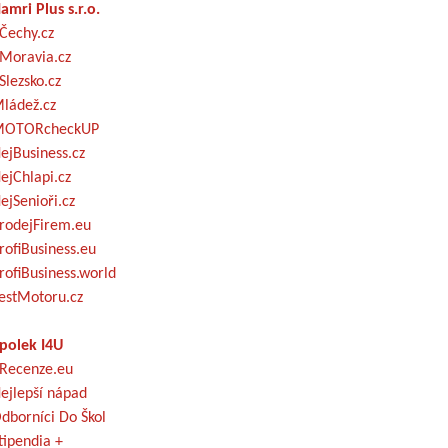
amri Plus s.r.o.
Čechy.cz
Moravia.cz
Slezsko.cz
ládež.cz
OTORcheckUP
ejBusiness.cz
ejChlapi.cz
ejSenioři.cz
rodejFirem.eu
rofiBusiness.eu
rofiBusiness.world
estMotoru.cz
polek I4U
Recenze.eu
ejlepší nápad
dborníci Do Škol
tipendia +