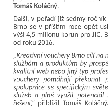
Tomáš Koláčný
.
Další, v pořadí již sedmý roční
Brno se v příštím roce opět us
výši 4,5 milionu korun pro JIC.
od roku 2016.
„Kreativní vouchery Brno cílí na 
službám a produktům by prospěl 
kvalitní web nebo jiný typ profe
vouchery pomáhají překonat p
spolupráce se specifickým svět
služeb a plně využít potenciál 
řešení,“
přiblížil Tomáš Koláčn