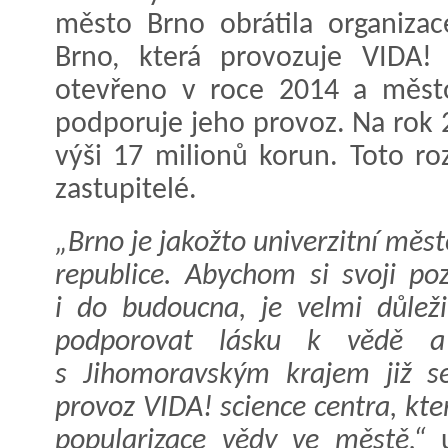
město Brno obrátila organiza
Brno, která provozuje VIDA!
otevřeno v roce 2014 a město
podporuje jeho provoz. Na rok 20
výši 17 milionů korun. Toto ro
zastupitelé.
„Brno je jakožto univerzitní měst
republice. Abychom si svoji poz
i do budoucna, je velmi důlež
podporovat lásku k vědě a 
s Jihomoravským krajem již 
provoz VIDA! science centra, kter
popularizace vědy ve městě,“
u