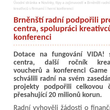
Úvodní stránka
»
Novinky, tipy a zajímavosti
»
Brněnští radní
kreativců s firmami i herní konferenci
Brněnští radní podpořili p
centra, spolupráci kreativc
konferenci
Dotace na fungování VIDA! s
centra, další ročník kreat
voucherů a konferenci Game 
schválili radní na svém zasedán
projekty podpořili celkovou 
přesahující 20 milionů korun.
Radní vyhověli žádosti o finan