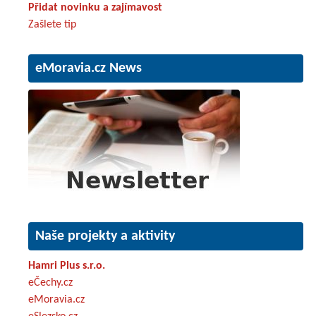
Přidat novinku a zajímavost
Zašlete tip
eMoravia.cz News
Naše projekty a aktivity
Hamri Plus s.r.o.
eČechy.cz
eMoravia.cz