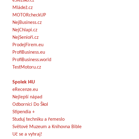
eSlezsko.cz
Mládež.cz
MOTORcheckUP
NejBusiness.cz
NejChlapi.cz
NejSenioři.cz
ProdejFirem.eu
ProfiBusiness.eu
ProfiBusiness.world
TestMotoru.cz
Spolek I4U
eRecenze.eu
Nejlepší nápad
Odborníci Do Škol
Stipendia +
Studuj techniku a řemeslo
Světové Muzeum a Knihovna Bible
Uč se a vyhraj!