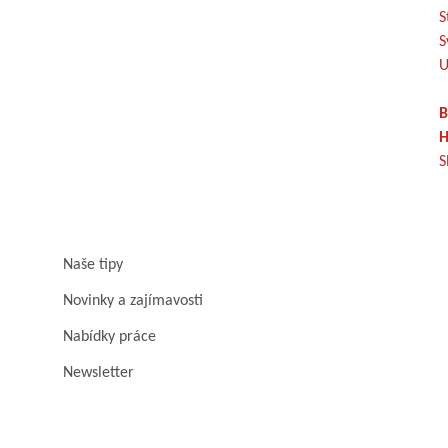
S
S
U
B
H
S
Naše tipy
Novinky a zajímavosti
Nabídky práce
Newsletter