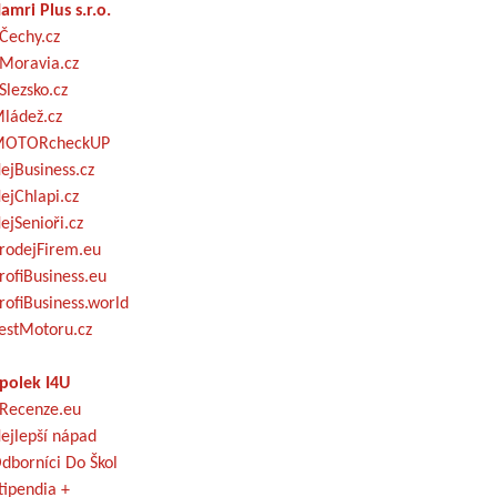
amri Plus s.r.o.
Čechy.cz
Moravia.cz
Slezsko.cz
ládež.cz
OTORcheckUP
ejBusiness.cz
ejChlapi.cz
ejSenioři.cz
rodejFirem.eu
rofiBusiness.eu
rofiBusiness.world
estMotoru.cz
polek I4U
Recenze.eu
ejlepší nápad
dborníci Do Škol
tipendia +