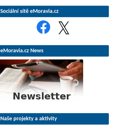
Sociální sítě eMoravia.cz
eMoravia.cz News
Naše projekty a aktivity