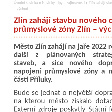
Úvodní stránka
»
Novinky, tipy a zajímavosti
»
Zlín zahájí s
– východ
Zlín zahájí stavbu nového
průmyslové zóny Zlín – vý
Město Zlín zahájí na jaře 2022 r
další z plánovaných strateg
staveb, a sice nového dopr
napojení průmyslové zóny a 
části Příluky.
Bude se jednat o největší dopr
na kterou město získalo dotac
Externí zdroje poskytly Státní 