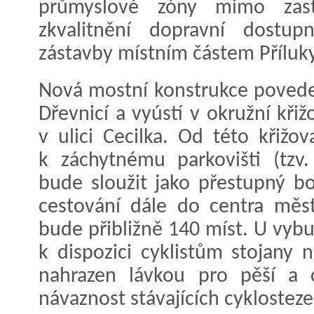
průmyslové zóny mimo zas
zkvalitnění dopravní dostup
zástavby místním částem Příluky
Nová mostní konstrukce povede 
Dřevnicí a vyústí v okružní kři
v ulici Cecilka. Od této křiž
k záchytnému parkovišti (tzv.
bude sloužit jako přestupný b
cestování dále do centra měst
bude přibližně 140 míst. U vy
k dispozici cyklistům stojany 
nahrazen lávkou pro pěší a cy
návaznost stávajících cyklostez