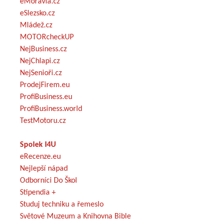
eMoravia.cz
eSlezsko.cz
Mládež.cz
MOTORcheckUP
NejBusiness.cz
NejChlapi.cz
NejSenioři.cz
ProdejFirem.eu
ProfiBusiness.eu
ProfiBusiness.world
TestMotoru.cz
Spolek I4U
eRecenze.eu
Nejlepší nápad
Odborníci Do Škol
Stipendia +
Studuj techniku a řemeslo
Světové Muzeum a Knihovna Bible