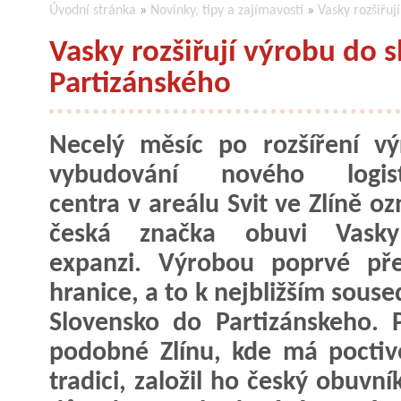
Úvodní stránka
»
Novinky, tipy a zajímavosti
»
Vasky rozšiřuj
Vasky rozšiřují výrobu do 
Partizánského
Necelý měsíc po rozšíření v
vybudování nového logist
centra v areálu Svit ve Zlíně o
česká značka obuvi Vasky
expanzi. Výrobou poprvé pře
hranice, a to k nejbližším sous
Slovensko do Partizánskeho. P
podobné Zlínu, kde má poctiv
tradici, založil ho český obuvn