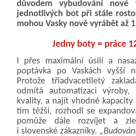
důvodem vybudování nové vý
jednotlivých bot při stále rost
mohou Vasky nově vyrábět až 1
Jedny boty = práce 1
I přes maximální úsilí a nas
poptávka po Vaskách vyšší ne
Protože třiadvacetiletý zakla
odmítá automatizaci výroby, 
kvality, a najít vhodné kapacity
tím těžší, rozhodl se expando
pomůže dále rozvíjet a zle
i slovenské zákazníky.
„Budování