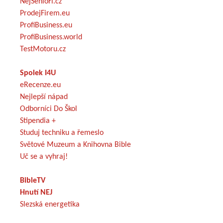
NejSenioři.cz
ProdejFirem.eu
ProfiBusiness.eu
ProfiBusiness.world
TestMotoru.cz
Spolek I4U
eRecenze.eu
Nejlepší nápad
Odborníci Do Škol
Stipendia +
Studuj techniku a řemeslo
Světové Muzeum a Knihovna Bible
Uč se a vyhraj!
BibleTV
Hnutí NEJ
Slezská energetika