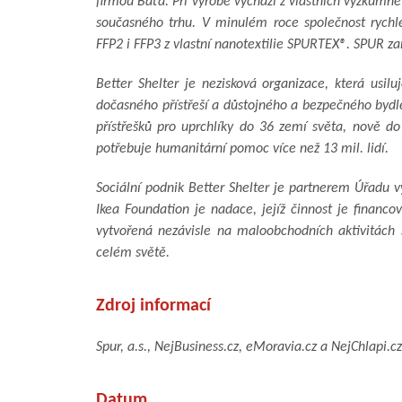
firmou Baťa. Při výrobě vychází z vlastních výzkumně
současného trhu. V minulém roce společnost rychle
FFP2 i FFP3 z vlastní nanotextilie SPURTEX®. SPUR z
Better Shelter je nezisková organizace, která usil
dočasného přístřeší a důstojného a bezpečného bydle
přístřešků pro uprchlíky do 36 zemí světa, nově do
potřebuje humanitární pomoc více než 13 mil. lidí.
Sociální podnik Better Shelter je partnerem Úřadu
Ikea Foundation je nadace, jejíž činnost je finan
vytvořená nezávisle na maloobchodních aktivitách s
celém světě.
Zdroj informací
Spur, a.s., NejBusiness.cz, eMoravia.cz a NejChlapi.cz
Datum