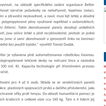
vyvinuli, na základě specifického zadání organizace Better
plňovat náročné požadavky na nehořlavost, tepelnou izolaci,
ím a zdravotní nezávadnost, a navíc musí být lehký a skladný
 polypropylenové pěny využívané například v automobilech,
mi fóliemi. Takto zkonstruované panely dosahují unikátních
ti, jsou velice lehké a plně recyklovatelné, protože se jedná
su jsme si sami zkonstruovali a zprovoznili linku na laminaci
bíhá bez použití lepidel,“
vysvětlil Tomáš Dudák.
elter je vybavena plně automatizovanou robotickou lisovnou.
polypropylenové lehčené desky na extruzní lince a následná
s 100 mil. Kč. Kapacita technologie při třísměnném provozu
H
ročně.
e
e
ování pro 4 až 6 osob. Skládá se ze sendvičových panelů
e
ce, plastových spojovacích prvků a dalšího příslušenství, jako
M
chranné síťky proti hmyzu. Do oblastí humanitární pomoci je
M
ch krabicích o celkové váze cca 160 kg. Tým o 4 lidech jej
N