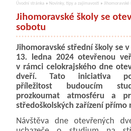
Úvodní stránka
»
Novinky, tipy a zajímavosti
»
Jihomoravské š
Jihomoravské školy se otev
sobotu
Jihomoravské střední školy se v
13. ledna 2024 otevřenou veř
v rámci celokrajského dne ote
dveří. Tato iniciativa po
příležitost budoucím stu
prozkoumat atmosféru a pro
středoškolských zařízení přímo 
Návštěva dne otevřených d
uchazeče o studium na stř