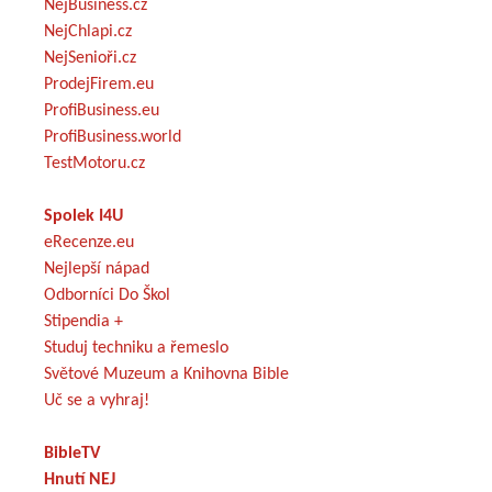
NejBusiness.cz
NejChlapi.cz
NejSenioři.cz
ProdejFirem.eu
ProfiBusiness.eu
ProfiBusiness.world
TestMotoru.cz
Spolek I4U
eRecenze.eu
Nejlepší nápad
Odborníci Do Škol
Stipendia +
Studuj techniku a řemeslo
Světové Muzeum a Knihovna Bible
Uč se a vyhraj!
BibleTV
Hnutí NEJ