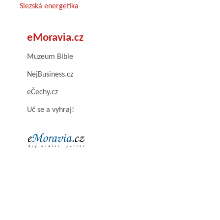
Slezská energetika
eMoravia.cz
Muzeum Bible
NejBusiness.cz
eČechy.cz
Uč se a vyhraj!