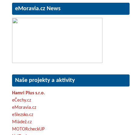
eMoravia.cz News
Naše projekty a aktivity
Hamri Plus s.r.o.
eČechy.cz
eMoravia.cz
eSlezsko.cz
Mládež.cz
MOTORcheckUP