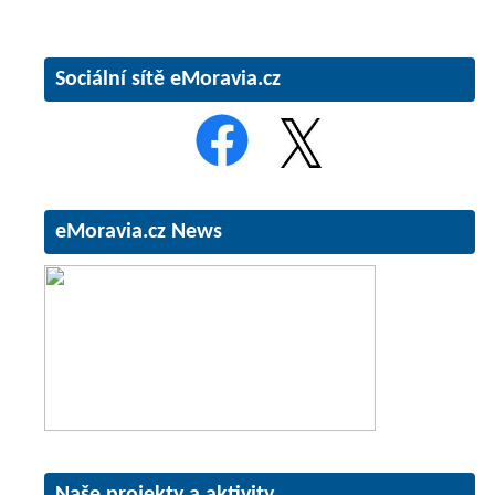
Sociální sítě eMoravia.cz
eMoravia.cz News
Naše projekty a aktivity