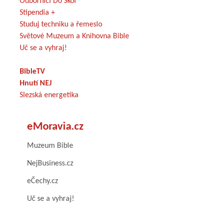
Odborníci Do Škol
Stipendia +
Studuj techniku a řemeslo
Světové Muzeum a Knihovna Bible
Uč se a vyhraj!
BibleTV
Hnutí NEJ
Slezská energetika
eMoravia.cz
Muzeum Bible
NejBusiness.cz
eČechy.cz
Uč se a vyhraj!