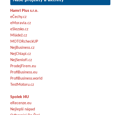
Hamri Plus s.r.o.
eČechy.cz
eMoravia.cz
eSlezsko.cz
Mládež.cz
MOTORcheckUP
NejBusiness.cz
NejChlapi.cz
NejSenioři.cz
ProdejFirem.eu
ProfiBusiness.eu
ProfiBusiness.world
TestMotoru.cz
Spolek I4U
eRecenze.eu
Nejlepší nápad