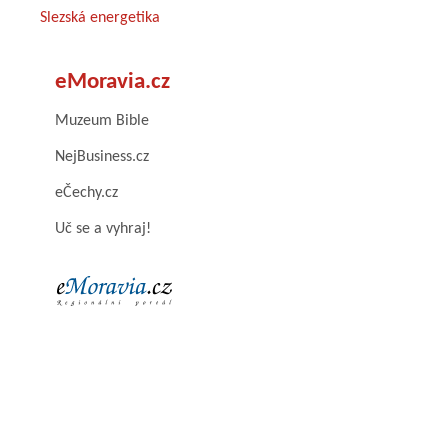
Slezská energetika
eMoravia.cz
Muzeum Bible
NejBusiness.cz
eČechy.cz
Uč se a vyhraj!