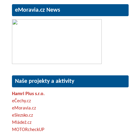
eMoravia.cz News
Naše projekty a aktivity
Hamri Plus s.r.o.
eČechy.cz
eMoravia.cz
eSlezsko.cz
Mládež.cz
MOTORcheckUP