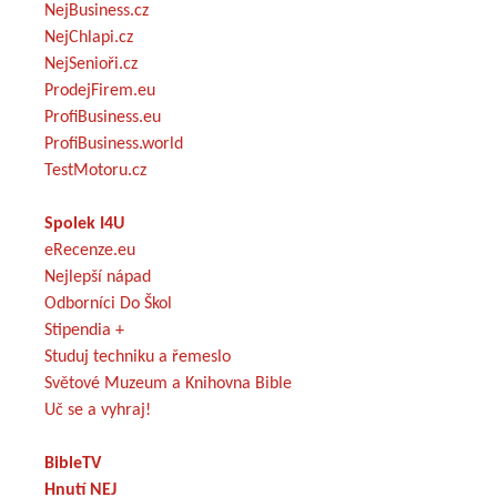
NejBusiness.cz
NejChlapi.cz
NejSenioři.cz
ProdejFirem.eu
ProfiBusiness.eu
ProfiBusiness.world
TestMotoru.cz
Spolek I4U
eRecenze.eu
Nejlepší nápad
Odborníci Do Škol
Stipendia +
Studuj techniku a řemeslo
Světové Muzeum a Knihovna Bible
Uč se a vyhraj!
BibleTV
Hnutí NEJ