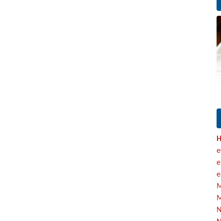
H
e
e
e
M
M
N