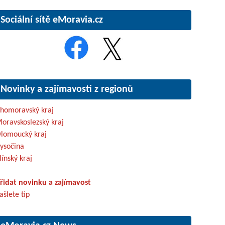
Sociální sítě eMoravia.cz
Novinky a zajímavosti z regionů
ihomoravský kraj
oravskoslezský kraj
lomoucký kraj
ysočina
línský kraj
řidat novinku a zajímavost
ašlete tip