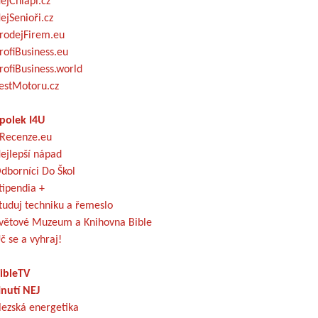
ejChlapi.cz
ejSenioři.cz
rodejFirem.eu
rofiBusiness.eu
rofiBusiness.world
estMotoru.cz
polek I4U
Recenze.eu
ejlepší nápad
dborníci Do Škol
tipendia +
tuduj techniku a řemeslo
větové Muzeum a Knihovna Bible
č se a vyhraj!
ibleTV
nutí NEJ
lezská energetika