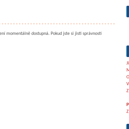
není momentálně dostupná. Pokud jste si jisti správností
J
M
O
V
Z
P
Z