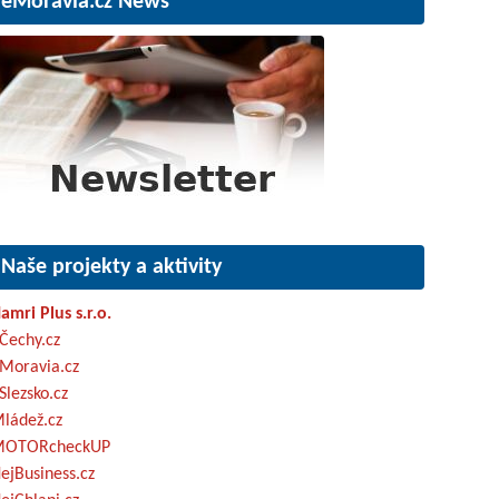
eMoravia.cz News
Naše projekty a aktivity
amri Plus s.r.o.
Čechy.cz
Moravia.cz
Slezsko.cz
ládež.cz
OTORcheckUP
ejBusiness.cz