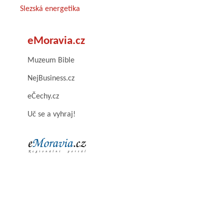
Slezská energetika
eMoravia.cz
Muzeum Bible
NejBusiness.cz
eČechy.cz
Uč se a vyhraj!