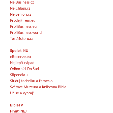
NejBusiness.cz
NejChlapi.cz
NejSenioři.cz
ProdejFirem.eu
ProfiBusiness.eu
ProfiBusiness.world
TestMotoru.cz
Spolek I4U
eRecenze.eu
Nejlepší nápad
Odborníci Do Škol
Stipendia +
Studuj techniku a řemeslo
Světové Muzeum a Knihovna Bible
Uč se a vyhraj!
BibleTV
Hnutí NEJ