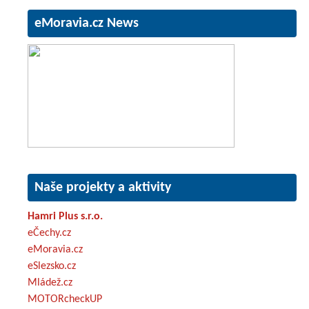
eMoravia.cz News
Naše projekty a aktivity
Hamri Plus s.r.o.
eČechy.cz
eMoravia.cz
eSlezsko.cz
Mládež.cz
MOTORcheckUP