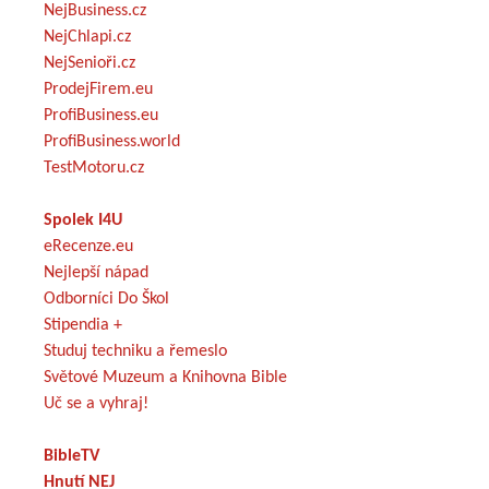
NejBusiness.cz
NejChlapi.cz
NejSenioři.cz
ProdejFirem.eu
ProfiBusiness.eu
ProfiBusiness.world
TestMotoru.cz
Spolek I4U
eRecenze.eu
Nejlepší nápad
Odborníci Do Škol
Stipendia +
Studuj techniku a řemeslo
Světové Muzeum a Knihovna Bible
Uč se a vyhraj!
BibleTV
Hnutí NEJ