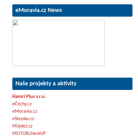
eMoravia.cz News
Naše projekty a aktivity
Hamri Plus s.r.o.
eČechy.cz
eMoravia.cz
eSlezsko.cz
Mládež.cz
MOTORcheckUP