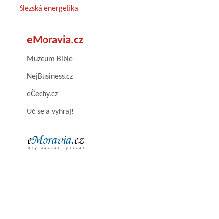
Slezská energetika
eMoravia.cz
Muzeum Bible
NejBusiness.cz
eČechy.cz
Uč se a vyhraj!