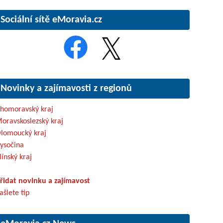
Sociální sítě eMoravia.cz
Novinky a zajímavosti z regionů
ihomoravský kraj
oravskoslezský kraj
lomoucký kraj
ysočina
línský kraj
řidat novinku a zajímavost
ašlete tip