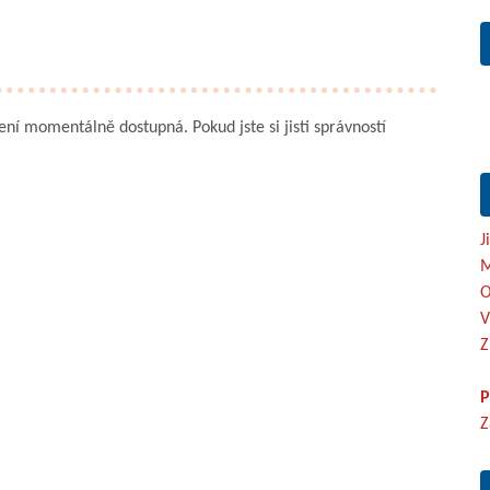
není momentálně dostupná. Pokud jste si jisti správností
J
M
O
V
Z
P
Z