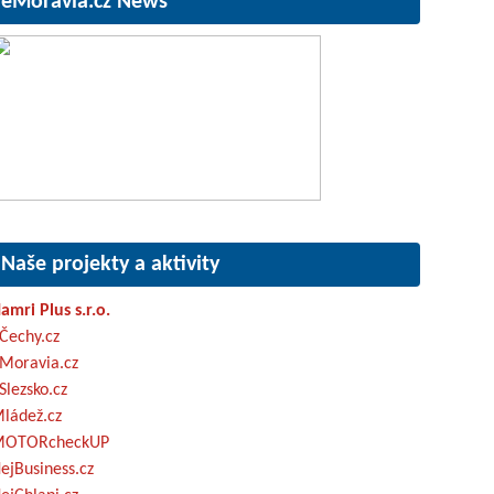
eMoravia.cz News
Naše projekty a aktivity
amri Plus s.r.o.
Čechy.cz
Moravia.cz
Slezsko.cz
ládež.cz
OTORcheckUP
ejBusiness.cz