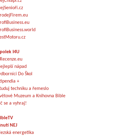
ejChlapi.cz
ejSenioři.cz
rodejFirem.eu
rofiBusiness.eu
rofiBusiness.world
estMotoru.cz
polek I4U
Recenze.eu
ejlepší nápad
dborníci Do Škol
tipendia +
tuduj techniku a řemeslo
větové Muzeum a Knihovna Bible
č se a vyhraj!
ibleTV
nutí NEJ
lezská energetika