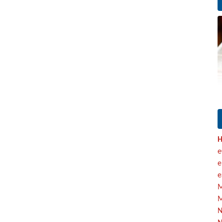
H
e
e
e
M
M
N