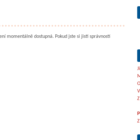
není momentálně dostupná. Pokud jste si jisti správností
J
M
O
V
Z
P
Z