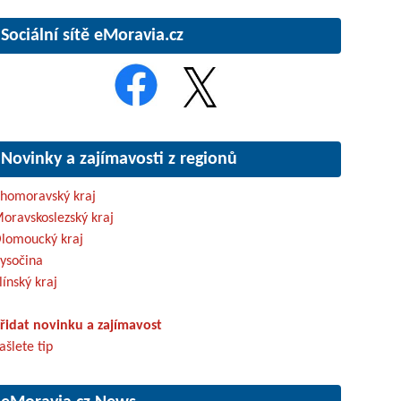
Sociální sítě eMoravia.cz
Novinky a zajímavosti z regionů
ihomoravský kraj
oravskoslezský kraj
lomoucký kraj
ysočina
línský kraj
řidat novinku a zajímavost
ašlete tip