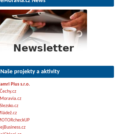
eMoravia.cz News
Naše projekty a aktivity
amri Plus s.r.o.
Čechy.cz
Moravia.cz
Slezsko.cz
ládež.cz
OTORcheckUP
ejBusiness.cz