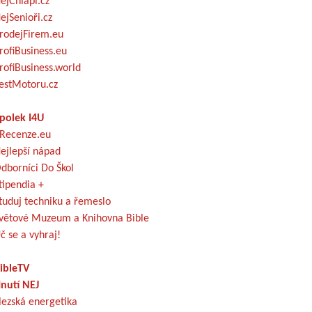
ejChlapi.cz
ejSenioři.cz
rodejFirem.eu
rofiBusiness.eu
rofiBusiness.world
estMotoru.cz
polek I4U
Recenze.eu
ejlepší nápad
dborníci Do Škol
tipendia +
tuduj techniku a řemeslo
větové Muzeum a Knihovna Bible
č se a vyhraj!
ibleTV
nutí NEJ
lezská energetika