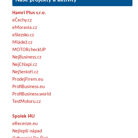
Hamri Plus s.r.o.
eČechy.cz
eMoravia.cz
eSlezsko.cz
Mládež.cz
MOTORcheckUP
NejBusiness.cz
NejChlapi.cz
NejSenioři.cz
ProdejFirem.eu
ProfiBusiness.eu
ProfiBusiness.world
TestMotoru.cz
Spolek I4U
eRecenze.eu
Nejlepší nápad