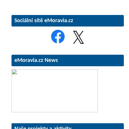
Sociální sítě eMoravia.cz
eMoravia.cz News
Naše projekty a aktivity