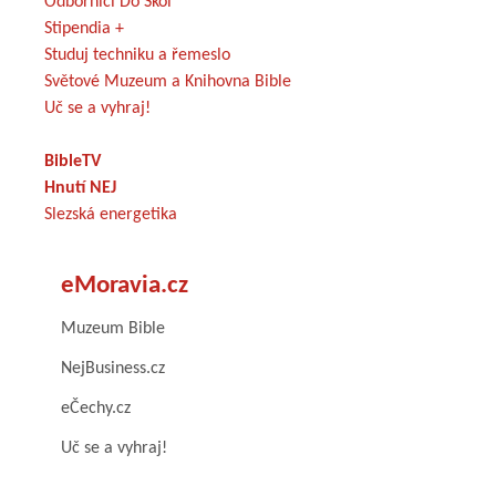
Odborníci Do Škol
Stipendia +
Studuj techniku a řemeslo
Světové Muzeum a Knihovna Bible
Uč se a vyhraj!
BibleTV
Hnutí NEJ
Slezská energetika
eMoravia.cz
Muzeum Bible
NejBusiness.cz
eČechy.cz
Uč se a vyhraj!