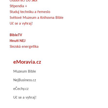
Odborníci Do Škol
Stipendia +
Studuj techniku a řemeslo
Světové Muzeum a Knihovna Bible
Uč se a vyhraj!
BibleTV
Hnutí NEJ
Slezská energetika
eMoravia.cz
Muzeum Bible
NejBusiness.cz
eČechy.cz
Uč se a vyhraj!