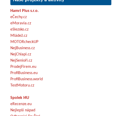
Hamri Plus s.r.o.
eČechy.cz
eMoravia.cz
eSlezsko.cz
Mládež.cz
MOTORcheckUP
NejBusiness.cz
NejChlapi.cz
NejSenioři.cz
ProdejFirem.eu
ProfiBusiness.eu
ProfiBusiness.world
TestMotoru.cz
Spolek I4U
eRecenze.eu
Nejlepší nápad