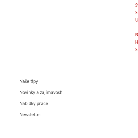
S
S
U
B
H
S
Naše tipy
Novinky a zajímavosti
Nabídky práce
Newsletter