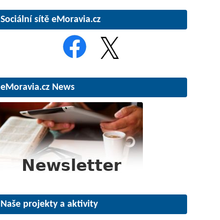
Sociální sítě eMoravia.cz
eMoravia.cz News
Naše projekty a aktivity