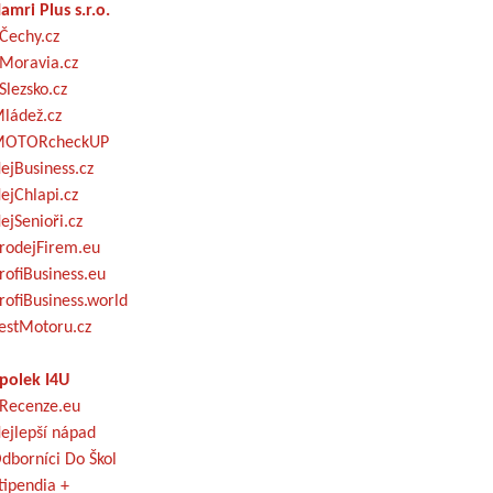
amri Plus s.r.o.
Čechy.cz
Moravia.cz
Slezsko.cz
ládež.cz
OTORcheckUP
ejBusiness.cz
ejChlapi.cz
ejSenioři.cz
rodejFirem.eu
rofiBusiness.eu
rofiBusiness.world
estMotoru.cz
polek I4U
Recenze.eu
ejlepší nápad
dborníci Do Škol
tipendia +