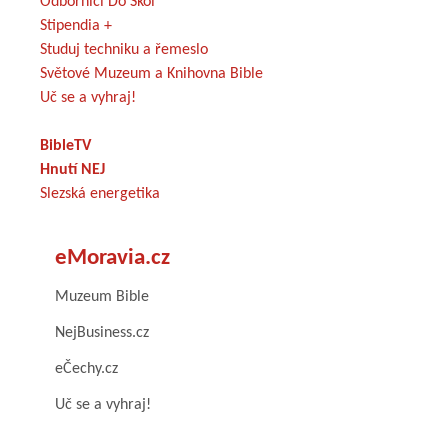
Odborníci Do Škol
Stipendia +
Studuj techniku a řemeslo
Světové Muzeum a Knihovna Bible
Uč se a vyhraj!
BibleTV
Hnutí NEJ
Slezská energetika
eMoravia.cz
Muzeum Bible
NejBusiness.cz
eČechy.cz
Uč se a vyhraj!