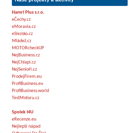
Hamri Plus s.r.o.
eČechy.cz
eMoravia.cz
eSlezsko.cz
Mládež.cz
MOTORcheckUP
NejBusiness.cz
NejChlapi.cz
NejSenioři.cz
ProdejFirem.eu
ProfiBusiness.eu
ProfiBusiness.world
TestMotoru.cz
Spolek I4U
eRecenze.eu
Nejlepší nápad