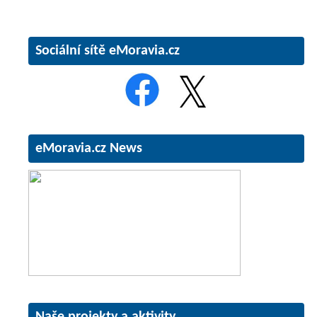
Sociální sítě eMoravia.cz
eMoravia.cz News
Naše projekty a aktivity