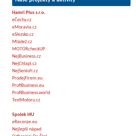
Hamri Plus s.r.o.
eČechy.cz
eMoravia.cz
eSlezsko.cz
Mládež.cz
MOTORcheckUP
NejBusiness.cz
NejChlapi.cz
NejSenioři.cz
ProdejFirem.eu
ProfiBusiness.eu
ProfiBusiness.world
TestMotoru.cz
Spolek I4U
eRecenze.eu
Nejlepší nápad