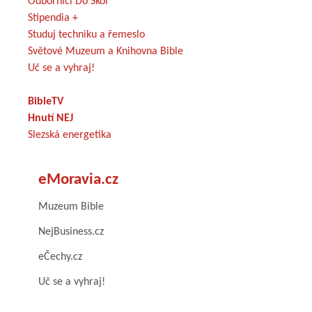
Odborníci Do Škol
Stipendia +
Studuj techniku a řemeslo
Světové Muzeum a Knihovna Bible
Uč se a vyhraj!
BibleTV
Hnutí NEJ
Slezská energetika
eMoravia.cz
Muzeum Bible
NejBusiness.cz
eČechy.cz
Uč se a vyhraj!