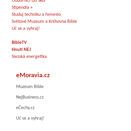
Odborníci Do Škol
Stipendia +
Studuj techniku a řemeslo
Světové Muzeum a Knihovna Bible
Uč se a vyhraj!
BibleTV
Hnutí NEJ
Slezská energetika
eMoravia.cz
Muzeum Bible
NejBusiness.cz
eČechy.cz
Uč se a vyhraj!