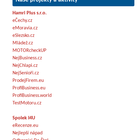
Hamri Plus s.r.o.
eČechy.cz
eMoravia.cz
eSlezsko.cz
Mládež.cz
MOTORcheckUP
NejBusiness.cz
NejChlapi.cz
NejSenioři.cz
ProdejFirem.eu
ProfiBusiness.eu
ProfiBusiness.world
TestMotoru.cz
Spolek I4U
eRecenze.eu
Nejlepší nápad