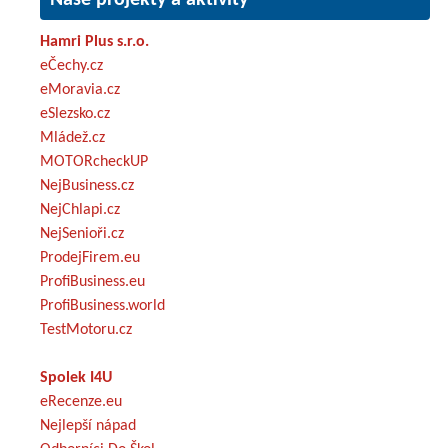
Hamri Plus s.r.o.
eČechy.cz
eMoravia.cz
eSlezsko.cz
Mládež.cz
MOTORcheckUP
NejBusiness.cz
NejChlapi.cz
NejSenioři.cz
ProdejFirem.eu
ProfiBusiness.eu
ProfiBusiness.world
TestMotoru.cz
Spolek I4U
eRecenze.eu
Nejlepší nápad