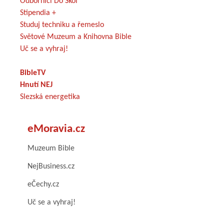
Odborníci Do Škol
Stipendia +
Studuj techniku a řemeslo
Světové Muzeum a Knihovna Bible
Uč se a vyhraj!
BibleTV
Hnutí NEJ
Slezská energetika
eMoravia.cz
Muzeum Bible
NejBusiness.cz
eČechy.cz
Uč se a vyhraj!