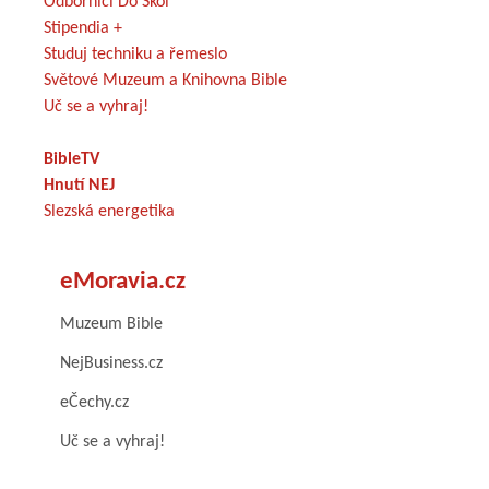
Odborníci Do Škol
Stipendia +
Studuj techniku a řemeslo
Světové Muzeum a Knihovna Bible
Uč se a vyhraj!
BibleTV
Hnutí NEJ
Slezská energetika
eMoravia.cz
Muzeum Bible
NejBusiness.cz
eČechy.cz
Uč se a vyhraj!