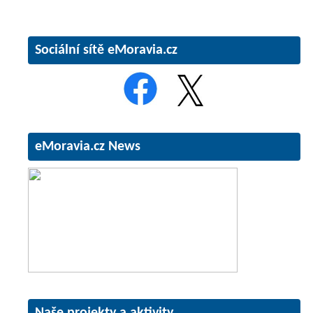
Sociální sítě eMoravia.cz
eMoravia.cz News
Naše projekty a aktivity