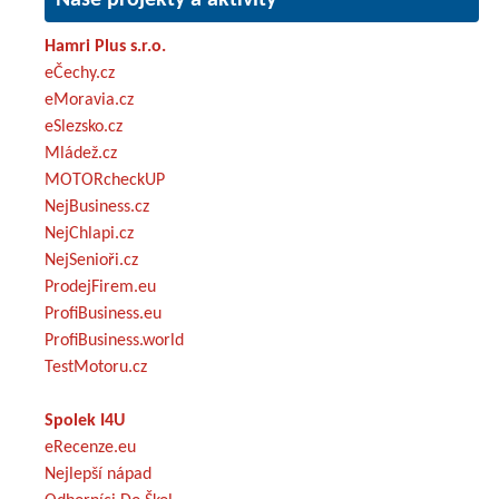
Hamri Plus s.r.o.
eČechy.cz
eMoravia.cz
eSlezsko.cz
Mládež.cz
MOTORcheckUP
NejBusiness.cz
NejChlapi.cz
NejSenioři.cz
ProdejFirem.eu
ProfiBusiness.eu
ProfiBusiness.world
TestMotoru.cz
Spolek I4U
eRecenze.eu
Nejlepší nápad