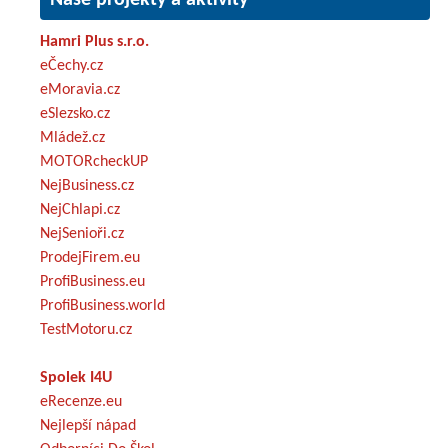
Hamri Plus s.r.o.
eČechy.cz
eMoravia.cz
eSlezsko.cz
Mládež.cz
MOTORcheckUP
NejBusiness.cz
NejChlapi.cz
NejSenioři.cz
ProdejFirem.eu
ProfiBusiness.eu
ProfiBusiness.world
TestMotoru.cz
Spolek I4U
eRecenze.eu
Nejlepší nápad