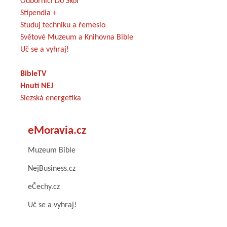
Odborníci Do Škol
Stipendia +
Studuj techniku a řemeslo
Světové Muzeum a Knihovna Bible
Uč se a vyhraj!
BibleTV
Hnutí NEJ
Slezská energetika
eMoravia.cz
Muzeum Bible
NejBusiness.cz
eČechy.cz
Uč se a vyhraj!