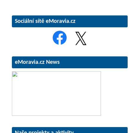
Sociální sítě eMoravia.cz
eMoravia.cz News
Naše projekty a aktivity