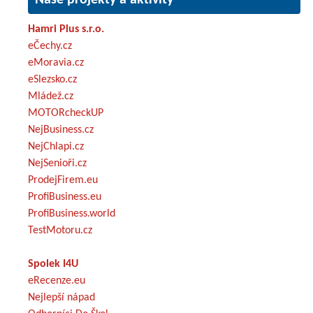
Hamri Plus s.r.o.
eČechy.cz
eMoravia.cz
eSlezsko.cz
Mládež.cz
MOTORcheckUP
NejBusiness.cz
NejChlapi.cz
NejSenioři.cz
ProdejFirem.eu
ProfiBusiness.eu
ProfiBusiness.world
TestMotoru.cz
Spolek I4U
eRecenze.eu
Nejlepší nápad