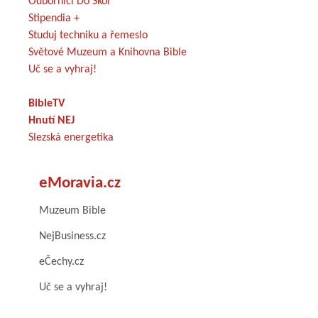
Odborníci Do Škol
Stipendia +
Studuj techniku a řemeslo
Světové Muzeum a Knihovna Bible
Uč se a vyhraj!
BibleTV
Hnutí NEJ
Slezská energetika
eMoravia.cz
Muzeum Bible
NejBusiness.cz
eČechy.cz
Uč se a vyhraj!