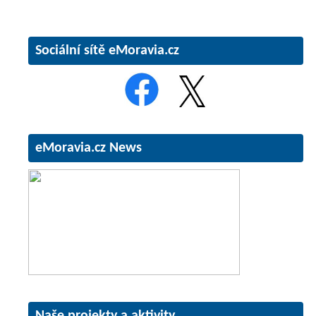
Sociální sítě eMoravia.cz
eMoravia.cz News
Naše projekty a aktivity