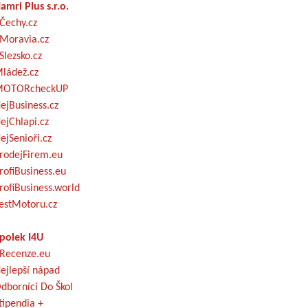
amri Plus s.r.o.
Čechy.cz
Moravia.cz
Slezsko.cz
ládež.cz
OTORcheckUP
ejBusiness.cz
ejChlapi.cz
ejSenioři.cz
rodejFirem.eu
rofiBusiness.eu
rofiBusiness.world
estMotoru.cz
polek I4U
Recenze.eu
ejlepší nápad
dborníci Do Škol
tipendia +