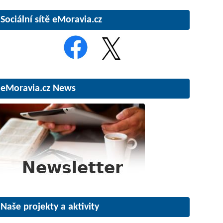
Sociální sítě eMoravia.cz
eMoravia.cz News
Naše projekty a aktivity