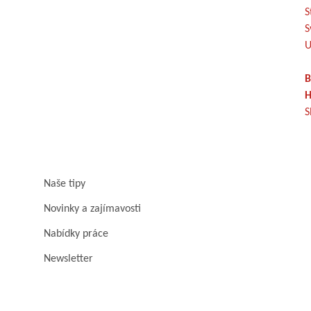
S
S
U
B
H
S
Naše tipy
Novinky a zajímavosti
Nabídky práce
Newsletter