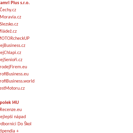
amri Plus s.r.o.
Čechy.cz
Moravia.cz
Slezsko.cz
ládež.cz
OTORcheckUP
ejBusiness.cz
ejChlapi.cz
ejSenioři.cz
rodejFirem.eu
rofiBusiness.eu
rofiBusiness.world
estMotoru.cz
polek I4U
Recenze.eu
ejlepší nápad
dborníci Do Škol
tipendia +