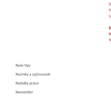
S
S
U
B
H
S
Naše tipy
Novinky a zajímavosti
Nabídky práce
Newsletter