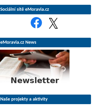
Sociální sítě eMoravia.cz
eMoravia.cz News
Naše projekty a aktivity