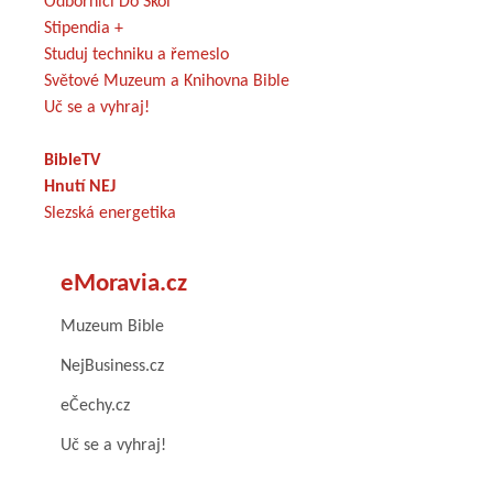
Odborníci Do Škol
Stipendia +
Studuj techniku a řemeslo
Světové Muzeum a Knihovna Bible
Uč se a vyhraj!
BibleTV
Hnutí NEJ
Slezská energetika
eMoravia.cz
Muzeum Bible
NejBusiness.cz
eČechy.cz
Uč se a vyhraj!