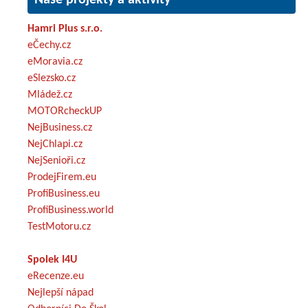
Hamri Plus s.r.o.
eČechy.cz
eMoravia.cz
eSlezsko.cz
Mládež.cz
MOTORcheckUP
NejBusiness.cz
NejChlapi.cz
NejSenioři.cz
ProdejFirem.eu
ProfiBusiness.eu
ProfiBusiness.world
TestMotoru.cz
Spolek I4U
eRecenze.eu
Nejlepší nápad