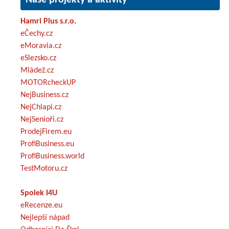
Hamri Plus s.r.o.
eČechy.cz
eMoravia.cz
eSlezsko.cz
Mládež.cz
MOTORcheckUP
NejBusiness.cz
NejChlapi.cz
NejSenioři.cz
ProdejFirem.eu
ProfiBusiness.eu
ProfiBusiness.world
TestMotoru.cz
Spolek I4U
eRecenze.eu
Nejlepší nápad