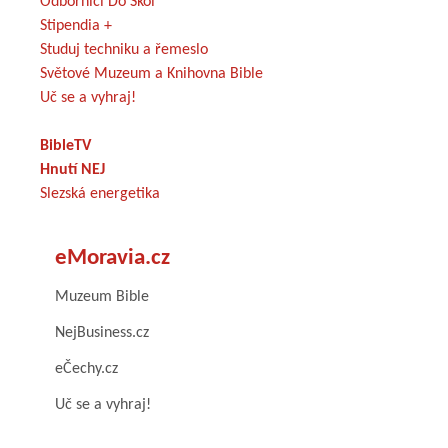
Odborníci Do Škol
Stipendia +
Studuj techniku a řemeslo
Světové Muzeum a Knihovna Bible
Uč se a vyhraj!
BibleTV
Hnutí NEJ
Slezská energetika
eMoravia.cz
Muzeum Bible
NejBusiness.cz
eČechy.cz
Uč se a vyhraj!