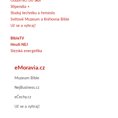
Odborníci Do Škol
Stipendia +
Studuj techniku a řemeslo
Světové Muzeum a Knihovna Bible
Uč se a vyhraj!
BibleTV
Hnutí NEJ
Slezská energetika
eMoravia.cz
Muzeum Bible
NejBusiness.cz
eČechy.cz
Uč se a vyhraj!