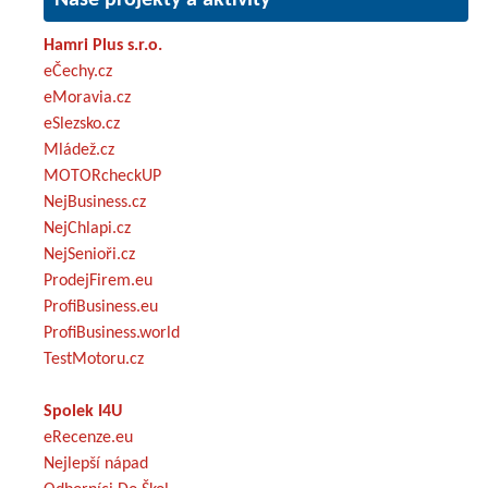
Hamri Plus s.r.o.
eČechy.cz
eMoravia.cz
eSlezsko.cz
Mládež.cz
MOTORcheckUP
NejBusiness.cz
NejChlapi.cz
NejSenioři.cz
ProdejFirem.eu
ProfiBusiness.eu
ProfiBusiness.world
TestMotoru.cz
Spolek I4U
eRecenze.eu
Nejlepší nápad