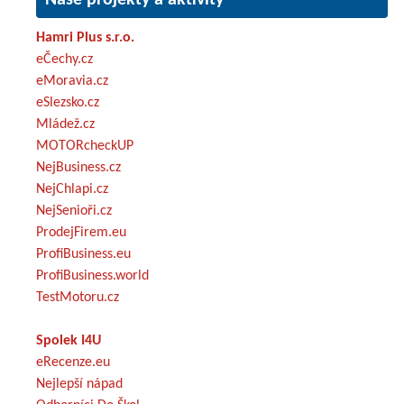
Hamri Plus s.r.o.
eČechy.cz
eMoravia.cz
eSlezsko.cz
Mládež.cz
MOTORcheckUP
NejBusiness.cz
NejChlapi.cz
NejSenioři.cz
ProdejFirem.eu
ProfiBusiness.eu
ProfiBusiness.world
TestMotoru.cz
Spolek I4U
eRecenze.eu
Nejlepší nápad