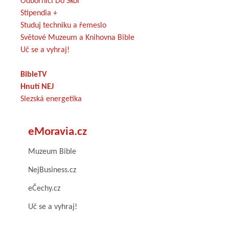
Odborníci Do Škol
Stipendia +
Studuj techniku a řemeslo
Světové Muzeum a Knihovna Bible
Uč se a vyhraj!
BibleTV
Hnutí NEJ
Slezská energetika
eMoravia.cz
Muzeum Bible
NejBusiness.cz
eČechy.cz
Uč se a vyhraj!