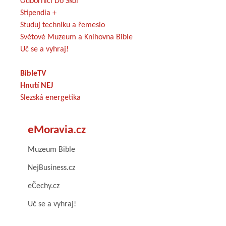
Odborníci Do Škol
Stipendia +
Studuj techniku a řemeslo
Světové Muzeum a Knihovna Bible
Uč se a vyhraj!
BibleTV
Hnutí NEJ
Slezská energetika
eMoravia.cz
Muzeum Bible
NejBusiness.cz
eČechy.cz
Uč se a vyhraj!