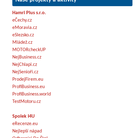
Hamri Plus s.r.o.
eČechy.cz
eMoravia.cz
eSlezsko.cz
Mládež.cz
MOTORcheckUP
NejBusiness.cz
NejChlapi.cz
NejSenioři.cz
ProdejFirem.eu
ProfiBusiness.eu
ProfiBusiness.world
TestMotoru.cz
Spolek I4U
eRecenze.eu
Nejlepší nápad