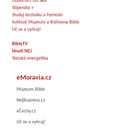
Odborníci Do Škol
Stipendia +
Studuj techniku a řemeslo
Světové Muzeum a Knihovna Bible
Uč se a vyhraj!
BibleTV
Hnutí NEJ
Slezská energetika
eMoravia.cz
Muzeum Bible
NejBusiness.cz
eČechy.cz
Uč se a vyhraj!