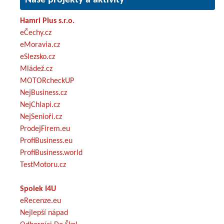
Hamri Plus s.r.o.
eČechy.cz
eMoravia.cz
eSlezsko.cz
Mládež.cz
MOTORcheckUP
NejBusiness.cz
NejChlapi.cz
NejSenioři.cz
ProdejFirem.eu
ProfiBusiness.eu
ProfiBusiness.world
TestMotoru.cz
Spolek I4U
eRecenze.eu
Nejlepší nápad