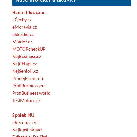
Hamri Plus s.r.o.
eČechy.cz
eMoravia.cz
eSlezsko.cz
Mládež.cz
MOTORcheckUP
NejBusiness.cz
NejChlapi.cz
NejSenioři.cz
ProdejFirem.eu
ProfiBusiness.eu
ProfiBusiness.world
TestMotoru.cz
Spolek I4U
eRecenze.eu
Nejlepší nápad