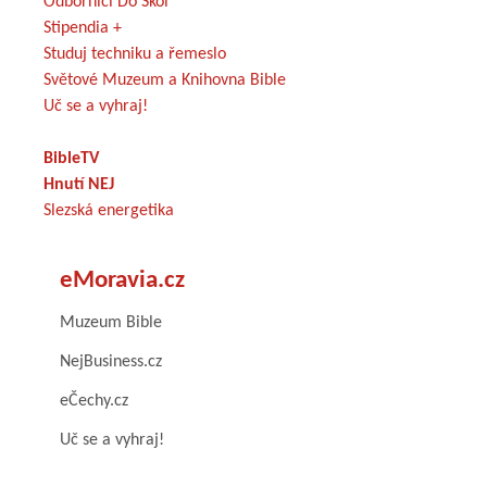
Odborníci Do Škol
Stipendia +
Studuj techniku a řemeslo
Světové Muzeum a Knihovna Bible
Uč se a vyhraj!
BibleTV
Hnutí NEJ
Slezská energetika
eMoravia.cz
Muzeum Bible
NejBusiness.cz
eČechy.cz
Uč se a vyhraj!