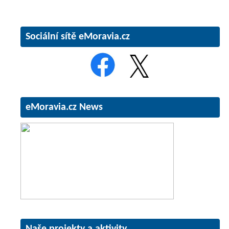
Sociální sítě eMoravia.cz
eMoravia.cz News
Naše projekty a aktivity