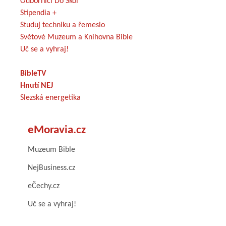
Odborníci Do Škol
Stipendia +
Studuj techniku a řemeslo
Světové Muzeum a Knihovna Bible
Uč se a vyhraj!
BibleTV
Hnutí NEJ
Slezská energetika
eMoravia.cz
Muzeum Bible
NejBusiness.cz
eČechy.cz
Uč se a vyhraj!