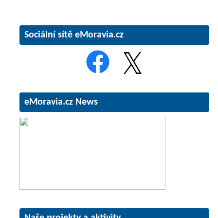
Sociální sítě eMoravia.cz
eMoravia.cz News
Naše projekty a aktivity