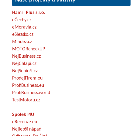
Hamri Plus s.r.o.
eČechy.cz
eMoravia.cz
eSlezsko.cz
Mládež.cz
MOTORcheckUP
NejBusiness.cz
NejChlapi.cz
NejSenioři.cz
ProdejFirem.eu
ProfiBusiness.eu
ProfiBusiness.world
TestMotoru.cz
Spolek I4U
eRecenze.eu
Nejlepší nápad