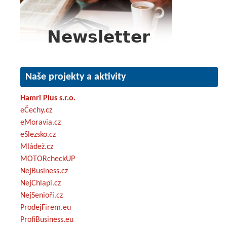
Naše projekty a aktivity
Hamri Plus s.r.o.
eČechy.cz
eMoravia.cz
eSlezsko.cz
Mládež.cz
MOTORcheckUP
NejBusiness.cz
NejChlapi.cz
NejSenioři.cz
ProdejFirem.eu
ProfiBusiness.eu