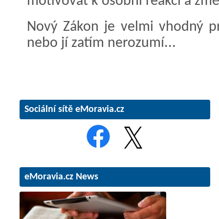
motivovat k osobní reakci a změ
Nový Zákon je velmi vhodný pro 
nebo jí zatím nerozumí...
Sociální sítě eMoravia.cz
eMoravia.cz News