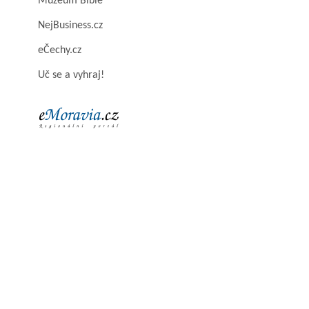
Muzeum Bible
NejBusiness.cz
eČechy.cz
Uč se a vyhraj!