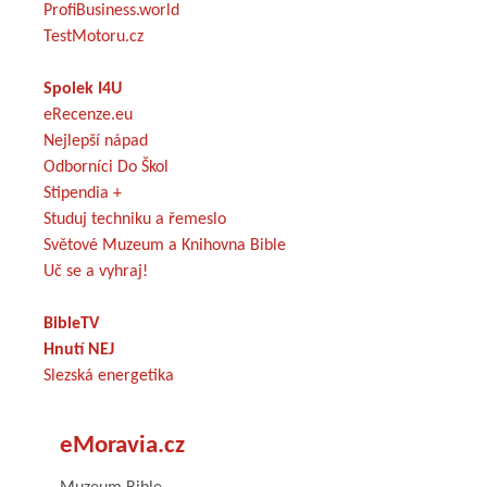
ProfiBusiness.world
TestMotoru.cz
Spolek I4U
eRecenze.eu
Nejlepší nápad
Odborníci Do Škol
Stipendia +
Studuj techniku a řemeslo
Světové Muzeum a Knihovna Bible
Uč se a vyhraj!
BibleTV
Hnutí NEJ
Slezská energetika
eMoravia.cz