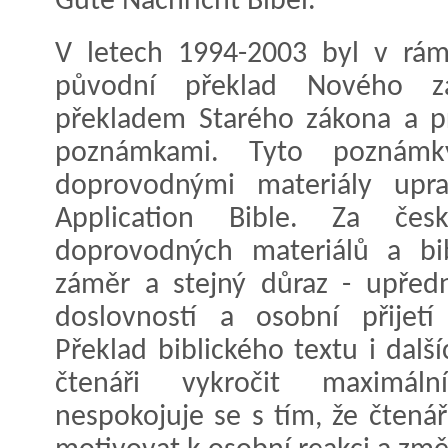
Gute Nachricht Bibel.
V letech 1994-2003 byl v rám
původní překlad Nového z
překladem Starého zákona a pra
poznámkami. Tyto poznámk
doprovodnými materiály upra
Application Bible. Za če
doprovodných materiálů a bib
záměr a stejný důraz - upředn
doslovností a osobní přijetí
Překlad biblického textu i dalš
čtenáři vykročit maximá
nespokojuje se s tím, že čtenář