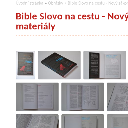
Úvodní stránka
»
Obrázky
»
Bible Slovo na cestu - Nový zák
Bible Slovo na cestu - No
materiály