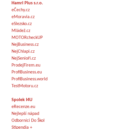
Hamri Plus s.r.o.
eČechy.cz
eMoravia.cz
eSlezsko.cz
Mládež.cz
MOTORcheckUP
NejBusiness.cz
NejChlapi.cz
NejSenioři.cz
ProdejFirem.eu
ProfiBusiness.eu
ProfiBusiness.world
TestMotoru.cz
Spolek I4U
eRecenze.eu
Nejlepší nápad
Odborníci Do Škol
Stipendia +