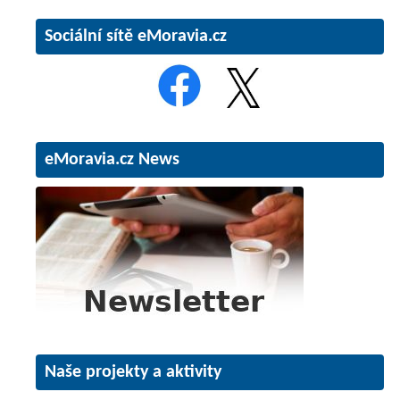
Sociální sítě eMoravia.cz
eMoravia.cz News
Naše projekty a aktivity