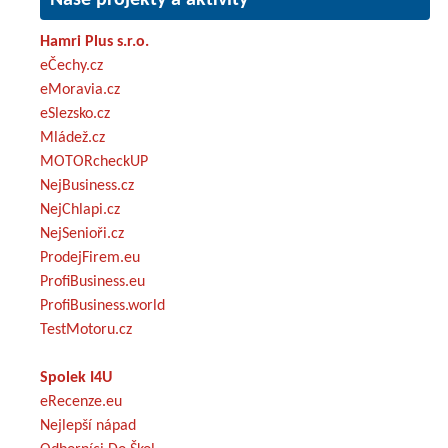
Hamri Plus s.r.o.
eČechy.cz
eMoravia.cz
eSlezsko.cz
Mládež.cz
MOTORcheckUP
NejBusiness.cz
NejChlapi.cz
NejSenioři.cz
ProdejFirem.eu
ProfiBusiness.eu
ProfiBusiness.world
TestMotoru.cz
Spolek I4U
eRecenze.eu
Nejlepší nápad