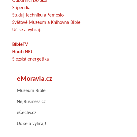
Odborníci Do Škol
Stipendia +
Studuj techniku a řemeslo
Světové Muzeum a Knihovna Bible
Uč se a vyhraj!
BibleTV
Hnutí NEJ
Slezská energetika
eMoravia.cz
Muzeum Bible
NejBusiness.cz
eČechy.cz
Uč se a vyhraj!