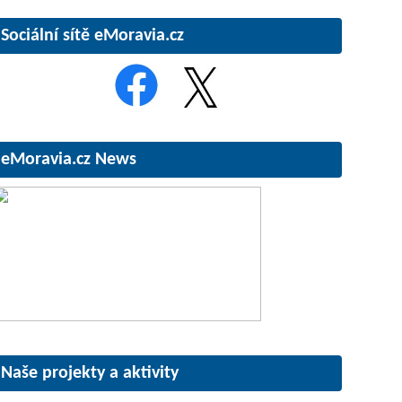
Sociální sítě eMoravia.cz
eMoravia.cz News
Naše projekty a aktivity