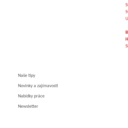
S
S
U
B
H
S
Naše tipy
Novinky a zajímavosti
Nabídky práce
Newsletter