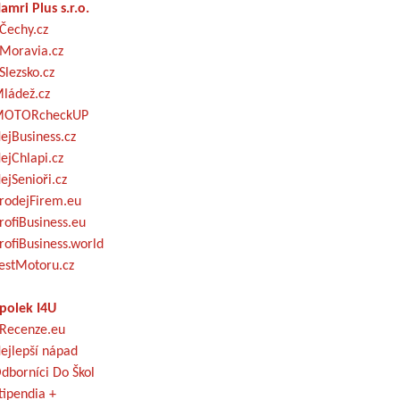
amri Plus s.r.o.
Čechy.cz
Moravia.cz
Slezsko.cz
ládež.cz
OTORcheckUP
ejBusiness.cz
ejChlapi.cz
ejSenioři.cz
rodejFirem.eu
rofiBusiness.eu
rofiBusiness.world
estMotoru.cz
polek I4U
Recenze.eu
ejlepší nápad
dborníci Do Škol
tipendia +