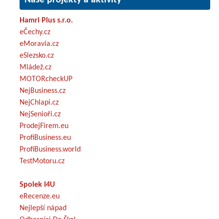
Hamri Plus s.r.o.
eČechy.cz
eMoravia.cz
eSlezsko.cz
Mládež.cz
MOTORcheckUP
NejBusiness.cz
NejChlapi.cz
NejSenioři.cz
ProdejFirem.eu
ProfiBusiness.eu
ProfiBusiness.world
TestMotoru.cz
Spolek I4U
eRecenze.eu
Nejlepší nápad