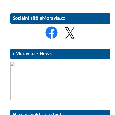
Sociální sítě eMoravia.cz
eMoravia.cz News
Naše projekty a aktivity