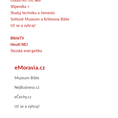
Odborníci Do Škol
Stipendia +
Studuj techniku a řemeslo
Světové Muzeum a Knihovna Bible
Uč se a vyhraj!
BibleTV
Hnutí NEJ
Slezská energetika
eMoravia.cz
Muzeum Bible
NejBusiness.cz
eČechy.cz
Uč se a vyhraj!