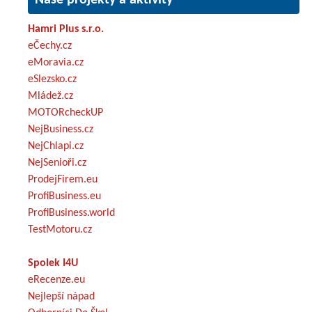
Hamri Plus s.r.o.
eČechy.cz
eMoravia.cz
eSlezsko.cz
Mládež.cz
MOTORcheckUP
NejBusiness.cz
NejChlapi.cz
NejSenioři.cz
ProdejFirem.eu
ProfiBusiness.eu
ProfiBusiness.world
TestMotoru.cz
Spolek I4U
eRecenze.eu
Nejlepší nápad