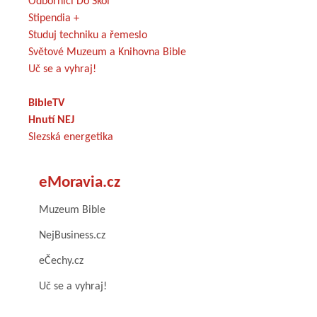
Odborníci Do Škol
Stipendia +
Studuj techniku a řemeslo
Světové Muzeum a Knihovna Bible
Uč se a vyhraj!
BibleTV
Hnutí NEJ
Slezská energetika
eMoravia.cz
Muzeum Bible
NejBusiness.cz
eČechy.cz
Uč se a vyhraj!