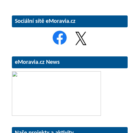
Sociální sítě eMoravia.cz
eMoravia.cz News
Naše projekty a aktivity