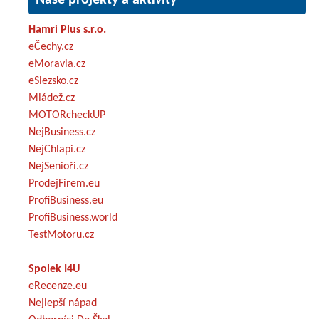
Hamri Plus s.r.o.
eČechy.cz
eMoravia.cz
eSlezsko.cz
Mládež.cz
MOTORcheckUP
NejBusiness.cz
NejChlapi.cz
NejSenioři.cz
ProdejFirem.eu
ProfiBusiness.eu
ProfiBusiness.world
TestMotoru.cz
Spolek I4U
eRecenze.eu
Nejlepší nápad