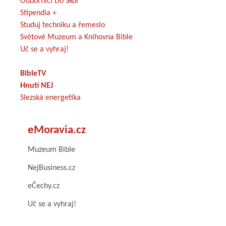
Odborníci Do Škol
Stipendia +
Studuj techniku a řemeslo
Světové Muzeum a Knihovna Bible
Uč se a vyhraj!
BibleTV
Hnutí NEJ
Slezská energetika
eMoravia.cz
Muzeum Bible
NejBusiness.cz
eČechy.cz
Uč se a vyhraj!