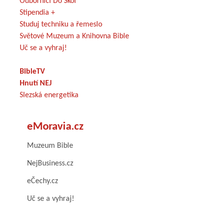
Odborníci Do Škol
Stipendia +
Studuj techniku a řemeslo
Světové Muzeum a Knihovna Bible
Uč se a vyhraj!
BibleTV
Hnutí NEJ
Slezská energetika
eMoravia.cz
Muzeum Bible
NejBusiness.cz
eČechy.cz
Uč se a vyhraj!