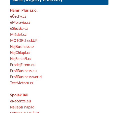
Hamri Plus s.r.o.
eČechy.cz
eMoravia.cz
eSlezsko.cz
Mládež.cz
MOTORcheckUP
NejBusiness.cz
NejChlapi.cz
NejSenioři.cz
ProdejFirem.eu
ProfiBusiness.eu
ProfiBusiness.world
TestMotoru.cz
Spolek I4U
eRecenze.eu
Nejlepší nápad