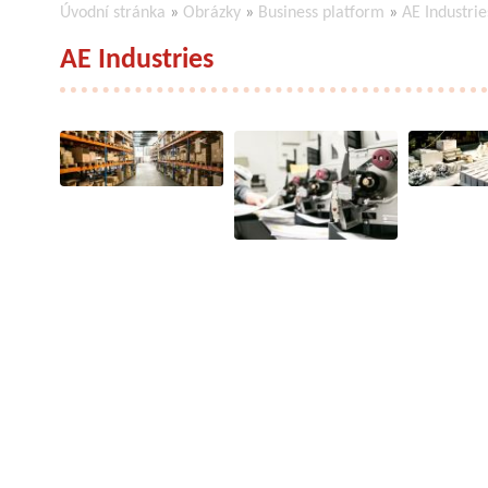
Úvodní stránka
»
Obrázky
»
Business platform
»
AE Industrie
AE Industries