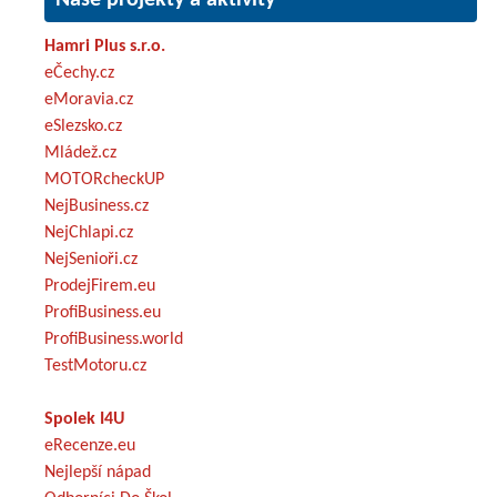
Hamri Plus s.r.o.
eČechy.cz
eMoravia.cz
eSlezsko.cz
Mládež.cz
MOTORcheckUP
NejBusiness.cz
NejChlapi.cz
NejSenioři.cz
ProdejFirem.eu
ProfiBusiness.eu
ProfiBusiness.world
TestMotoru.cz
Spolek I4U
eRecenze.eu
Nejlepší nápad