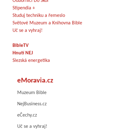
Odborníci Do Škol
Stipendia +
Studuj techniku a řemeslo
Světové Muzeum a Knihovna Bible
Uč se a vyhraj!
BibleTV
Hnutí NEJ
Slezská energetika
eMoravia.cz
Muzeum Bible
NejBusiness.cz
eČechy.cz
Uč se a vyhraj!