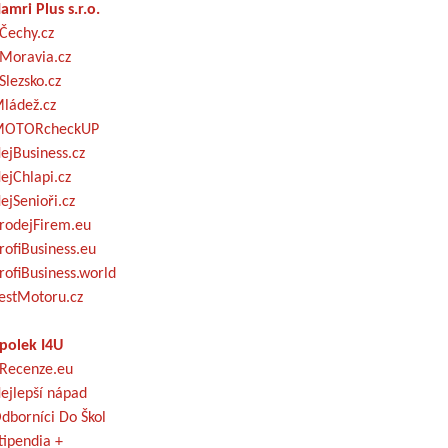
amri Plus s.r.o.
Čechy.cz
Moravia.cz
Slezsko.cz
ládež.cz
OTORcheckUP
ejBusiness.cz
ejChlapi.cz
ejSenioři.cz
rodejFirem.eu
rofiBusiness.eu
rofiBusiness.world
estMotoru.cz
polek I4U
Recenze.eu
ejlepší nápad
dborníci Do Škol
tipendia +