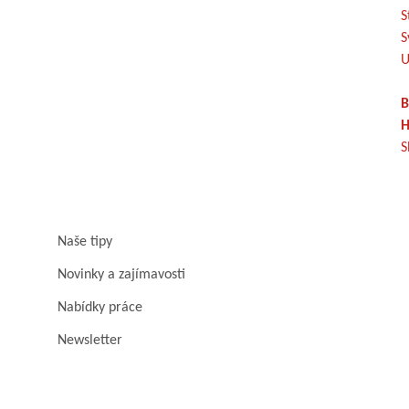
S
S
U
B
H
S
Naše tipy
Novinky a zajímavosti
Nabídky práce
Newsletter