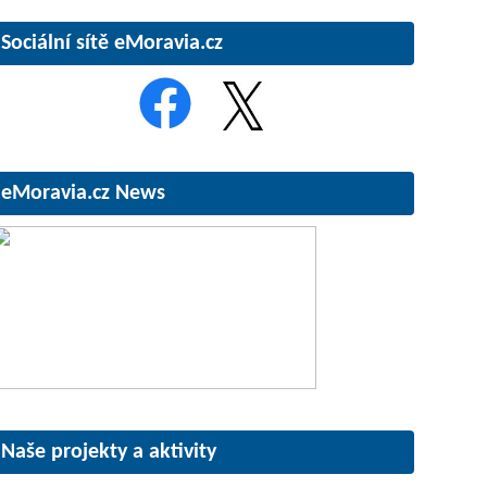
Sociální sítě eMoravia.cz
eMoravia.cz News
Naše projekty a aktivity