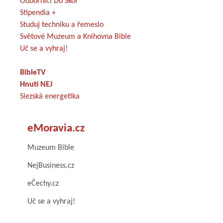
Odborníci Do Škol
Stipendia +
Studuj techniku a řemeslo
Světové Muzeum a Knihovna Bible
Uč se a vyhraj!
BibleTV
Hnutí NEJ
Slezská energetika
eMoravia.cz
Muzeum Bible
NejBusiness.cz
eČechy.cz
Uč se a vyhraj!