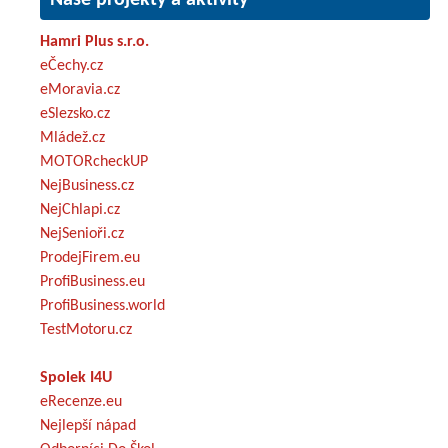
Hamri Plus s.r.o.
eČechy.cz
eMoravia.cz
eSlezsko.cz
Mládež.cz
MOTORcheckUP
NejBusiness.cz
NejChlapi.cz
NejSenioři.cz
ProdejFirem.eu
ProfiBusiness.eu
ProfiBusiness.world
TestMotoru.cz
Spolek I4U
eRecenze.eu
Nejlepší nápad