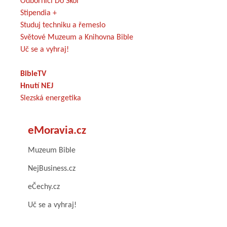
Odborníci Do Škol
Stipendia +
Studuj techniku a řemeslo
Světové Muzeum a Knihovna Bible
Uč se a vyhraj!
BibleTV
Hnutí NEJ
Slezská energetika
eMoravia.cz
Muzeum Bible
NejBusiness.cz
eČechy.cz
Uč se a vyhraj!