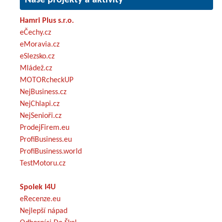
Hamri Plus s.r.o.
eČechy.cz
eMoravia.cz
eSlezsko.cz
Mládež.cz
MOTORcheckUP
NejBusiness.cz
NejChlapi.cz
NejSenioři.cz
ProdejFirem.eu
ProfiBusiness.eu
ProfiBusiness.world
TestMotoru.cz
Spolek I4U
eRecenze.eu
Nejlepší nápad