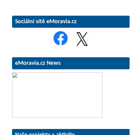
Sociální sítě eMoravia.cz
eMoravia.cz News
Naše projekty a aktivity