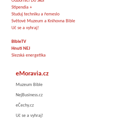
Odborníci Do Škol
Stipendia +
Studuj techniku a řemeslo
Světové Muzeum a Knihovna Bible
Uč se a vyhraj!
BibleTV
Hnutí NEJ
Slezská energetika
eMoravia.cz
Muzeum Bible
NejBusiness.cz
eČechy.cz
Uč se a vyhraj!