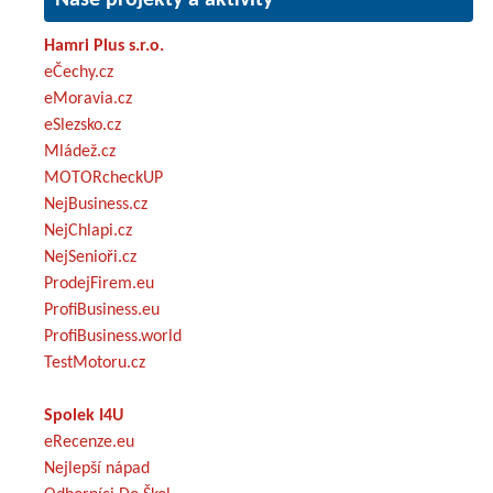
Hamri Plus s.r.o.
eČechy.cz
eMoravia.cz
eSlezsko.cz
Mládež.cz
MOTORcheckUP
NejBusiness.cz
NejChlapi.cz
NejSenioři.cz
ProdejFirem.eu
ProfiBusiness.eu
ProfiBusiness.world
TestMotoru.cz
Spolek I4U
eRecenze.eu
Nejlepší nápad