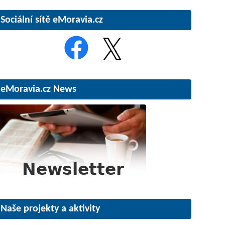
Sociální sítě eMoravia.cz
eMoravia.cz News
Naše projekty a aktivity