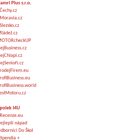
amri Plus s.r.o.
Čechy.cz
Moravia.cz
Slezsko.cz
ládež.cz
OTORcheckUP
ejBusiness.cz
ejChlapi.cz
ejSenioři.cz
rodejFirem.eu
rofiBusiness.eu
rofiBusiness.world
estMotoru.cz
polek I4U
Recenze.eu
ejlepší nápad
dborníci Do Škol
tipendia +