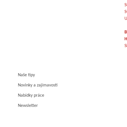
S
S
U
B
H
S
Naše tipy
Novinky a zajímavosti
Nabídky práce
Newsletter